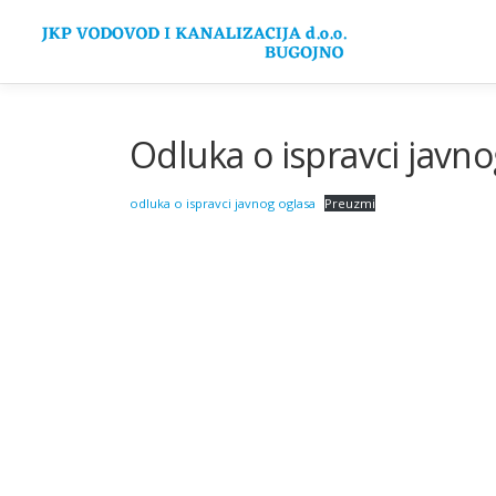
Preskoči
na
sadržaj
Odluka o ispravci javno
odluka o ispravci javnog oglasa
Preuzmi